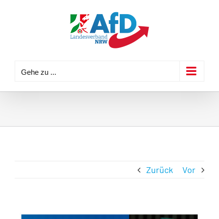
Zum
Inhalt
springen
Gehe zu ...
Zurück
Vor