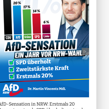
AfD-Sensation in NRW: Erstmals 20
++ Di