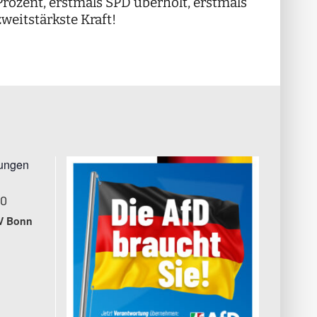
!
Prozent, erstmals SPD überholt, erstmals
++
zweitstärkste Kraft!
tungen
00
V Bonn