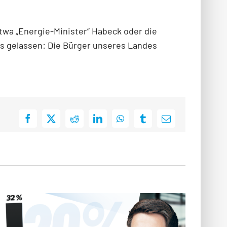
etwa „Energie-Minister“ Habeck oder die
 es gelassen: Die Bürger unseres Landes
Facebook
X
Reddit
LinkedIn
WhatsApp
Tumblr
E-
Mail