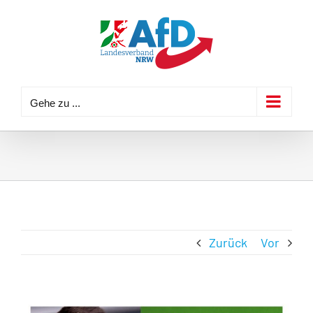
Zum
Inhalt
springen
Gehe zu ...
Zurück
Vor