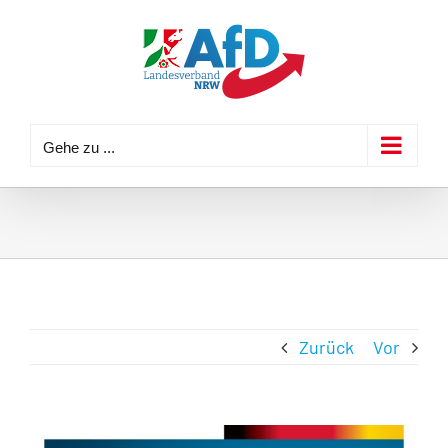
Zum
Inhalt
springen
Gehe zu ...
Zurück
Vor