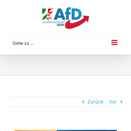
Zum
Inhalt
springen
Gehe zu ...
Zurück
Vor