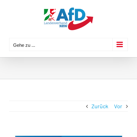
Zum
Inhalt
springen
Gehe zu ...
Zurück
Vor