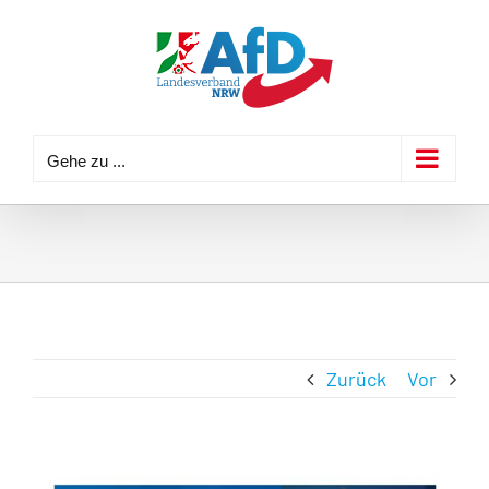
Zum
Inhalt
springen
Gehe zu ...
Zurück
Vor