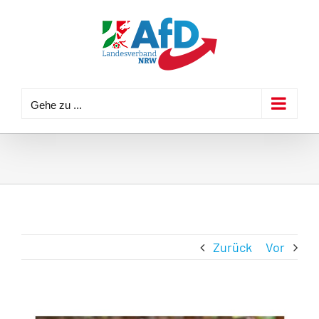
Zum
Inhalt
springen
Gehe zu ...
Zurück
Vor