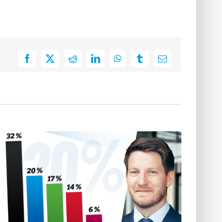
Facebook
X
Reddit
LinkedIn
WhatsApp
Tumblr
E-
Mail