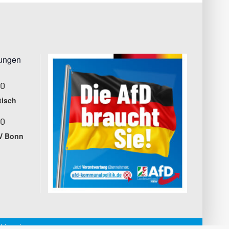
tungen
00
tisch
00
V Bonn
hinweise