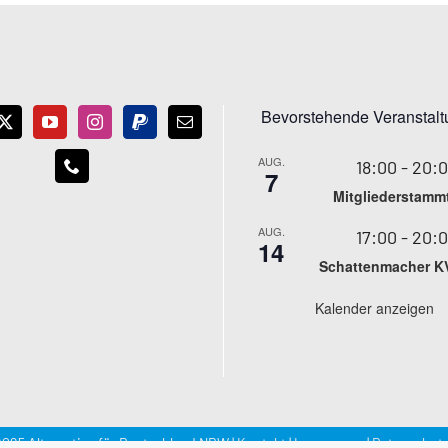
Bevorstehende Veranstal
AUG.
18:00
-
20:
7
Mitgliederstamm
AUG.
17:00
-
20:
14
Schattenmacher K
Kalender anzeigen
025 Alternative für Deutschland NRW |
Kontakt
|
Impressum
|
Datenschutz