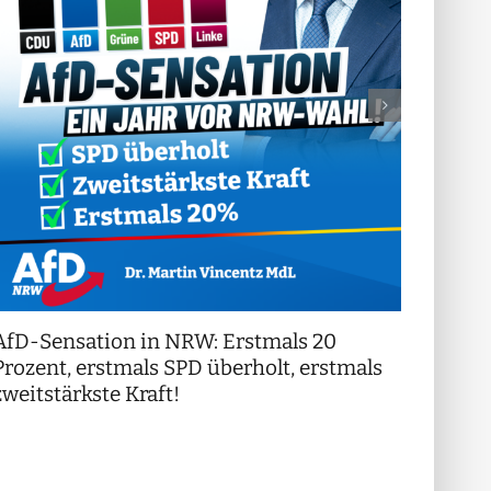
AfD-Sensation in NRW: Erstmals 20
++ Di
!
Prozent, erstmals SPD überholt, erstmals
++
zweitstärkste Kraft!