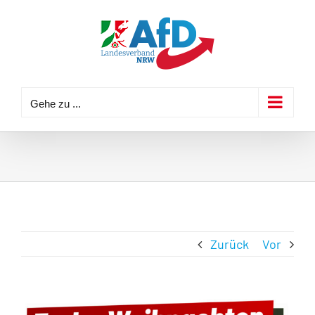
Zum
Inhalt
springen
Gehe zu ...
Zurück
Vor