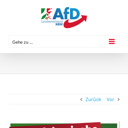
Zum
Inhalt
springen
Gehe zu ...
Zurück
Vor