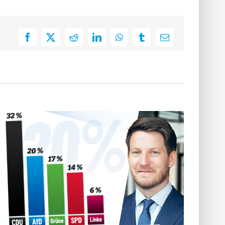
Facebook
X
Reddit
LinkedIn
WhatsApp
Tumblr
E-
Mail