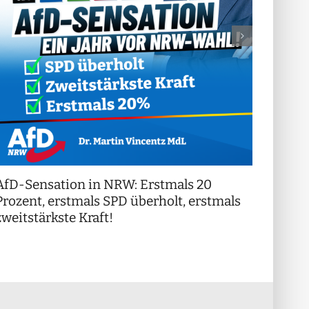
AfD-Sensation in NRW: Erstmals 20
++ Di
!
Prozent, erstmals SPD überholt, erstmals
++
zweitstärkste Kraft!