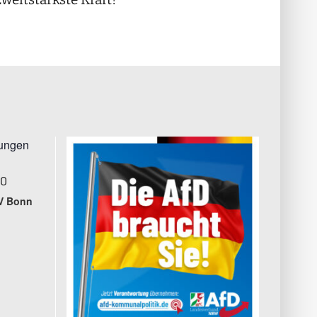
tungen
00
V Bonn