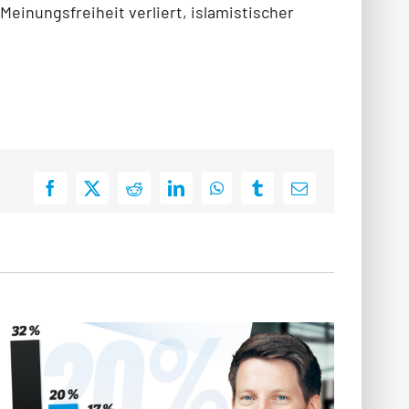
einungsfreiheit verliert, islamistischer
Facebook
X
Reddit
LinkedIn
WhatsApp
Tumblr
E-
Mail