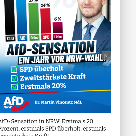
AfD-Sensation in NRW: Erstmals 20
++ Di
!
Prozent, erstmals SPD überholt, erstmals
++
zweitstärkste Kraft!