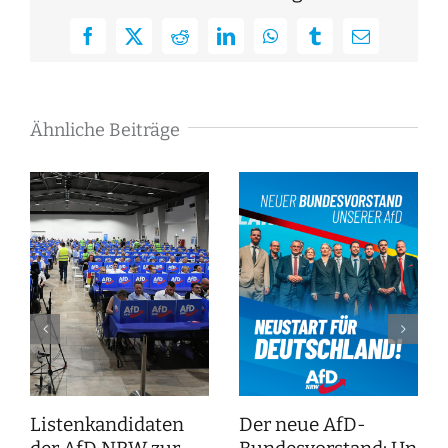
Facebook
X
Reddit
LinkedIn
WhatsApp
Tumblr
E-
Mail
Ähnliche Beiträge
Listenkandidaten
Der neue AfD-