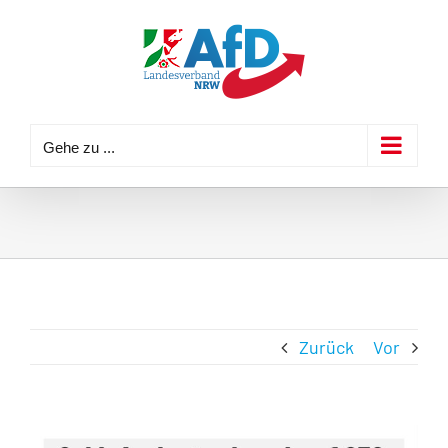
Zum
Inhalt
springen
Gehe zu ...
Zurück
Vor