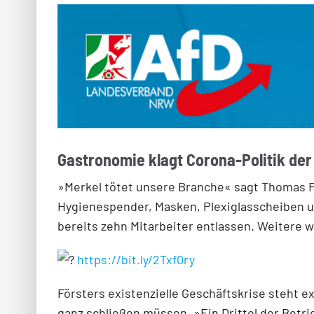
Gastronomie klagt Corona-Politik de
»Merkel tötet unsere Branche« sagt Thomas Fö
Hygienespender, Masken, Plexiglasscheiben un
bereits zehn Mitarbeiter entlassen. Weitere
https://bit.ly/2Txf0ry
Försters existenzielle Geschäftskrise steht 
ganz schließen müssen. »Ein Drittel der Betr