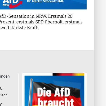
AfD-Sensation in NRW: Erstmals 20
++ Di
!
Prozent, erstmals SPD überholt, erstmals
++
zweitstärkste Kraft!
tungen
00
tisch
00