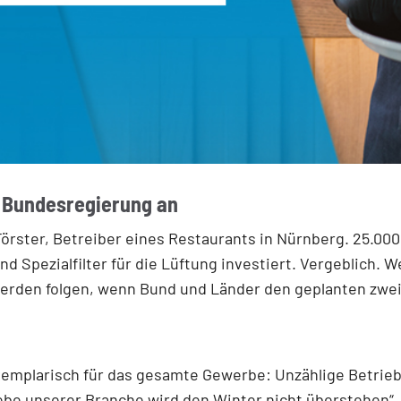
r Bundesregierung an
rster, Betreiber eines Restaurants in Nürnberg. 25.000 
d Spezialfilter für die Lüftung investiert. Vergeblich.
 werden folgen, wenn Bund und Länder den geplanten zw
exemplarisch für das gesamte Gewerbe: Unzählige Betrie
iebe unserer Branche wird den Winter nicht überstehen“,