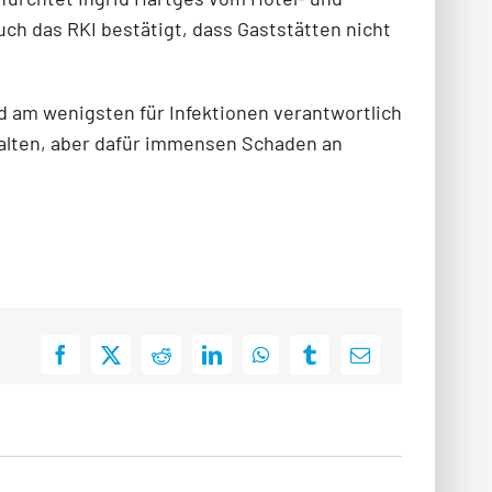
ch das RKI bestätigt, dass Gaststätten nicht
am wenigsten für Infektionen verantwortlich
falten, aber dafür immensen Schaden an
Facebook
X
Reddit
LinkedIn
WhatsApp
Tumblr
E-
Mail