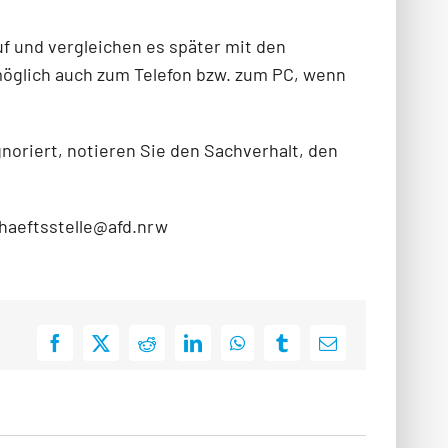
f und vergleichen es später mit den
möglich auch zum Telefon bzw. zum PC, wenn
noriert, notieren Sie den Sachverhalt, den
chaeftsstelle@afd.nrw
Facebook
X
Reddit
LinkedIn
WhatsApp
Tumblr
E-
Mail