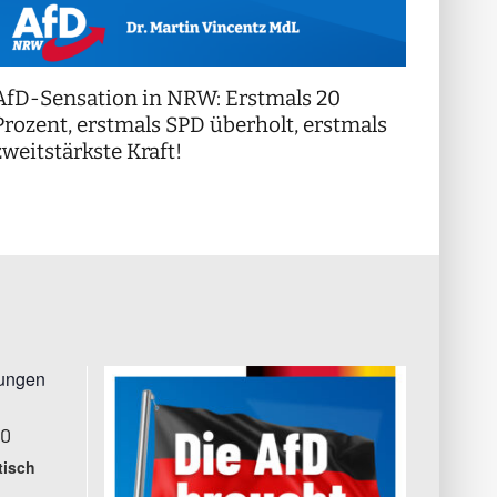
AfD-Sensation in NRW: Erstmals 20
++ Di
!
Prozent, erstmals SPD überholt, erstmals
++
zweitstärkste Kraft!
tungen
00
tisch