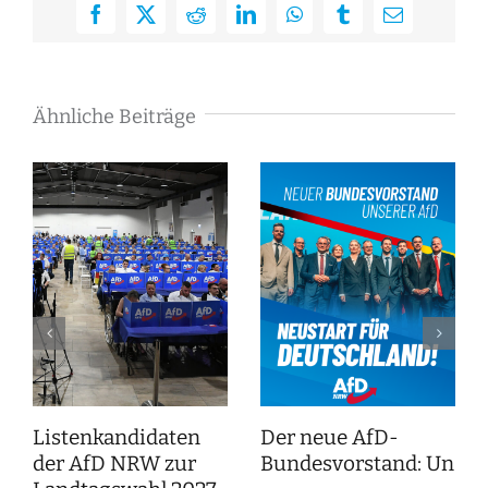
Facebook
X
Reddit
LinkedIn
WhatsApp
Tumblr
E-
Mail
Ähnliche Beiträge
Listenkandidaten
Der neue AfD-
der AfD NRW zur
Bundesvorstand: Unser