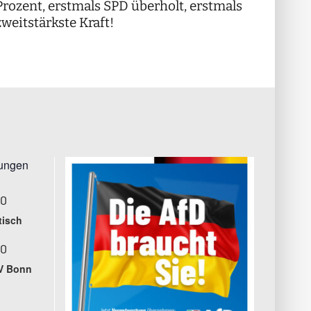
!
Prozent, erstmals SPD überholt, erstmals
++
zweitstärkste Kraft!
tungen
00
tisch
00
V Bonn