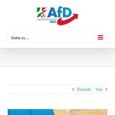
Zum
Inhalt
springen
Gehe zu ...
Zurück
Vor