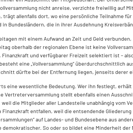
llversammlung nicht anreise, verzichte freiwillig auf
trägt allenfalls dort, wo eine persönliche Teilnahme für a
 in Bundesländern, die in ihrer Ausdehnung Kreisverbän
eitagen mit einem Aufwand an Zeit und Geld verbunden, 
teitag oberhalb der regionalen Ebene ist keine Vollver
Finanzkraft und verfügbarer Freizeit selektiert ist – als
besteht eine „Vollversammlung“ überdurchschnittlich aus
itt dürfte bei der Entfernung liegen, jenseits derer e
s eine wesentliche Bedeutung. Wer ihn festlegt, erhält 
Vertreterversammlung stellt ebenfalls einen Ausschnitt
weil die Mitglieder aller Landesteile unabhängig vom Ve
inanzkraft entfallen, weil die entsendende Gliederung d
lversammlungen“ auf Landes- und Bundesebene aus ander
se demokratischer. So oder so bildet eine Minderheit der 