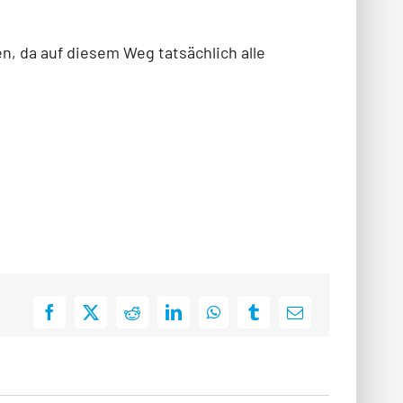
n, da auf diesem Weg tatsächlich alle
Facebook
X
Reddit
LinkedIn
WhatsApp
Tumblr
E-
Mail