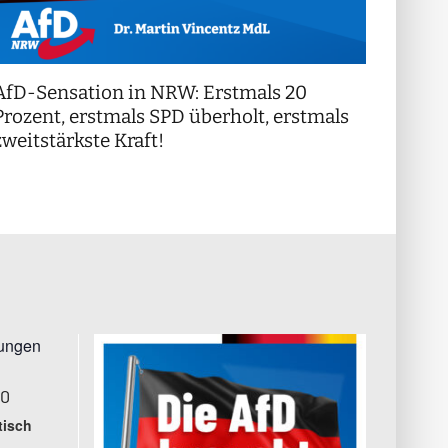
AfD-Sensation in NRW: Erstmals 20
++ Di
!
Prozent, erstmals SPD überholt, erstmals
++
zweitstärkste Kraft!
tungen
00
tisch