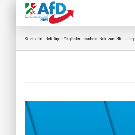
Zum
Inhalt
springen
Startseite
Beiträge
Mitgliederentscheid: Nein zum Mitgliede