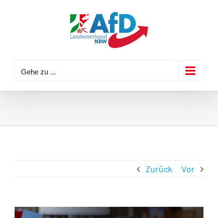
Zum
Inhalt
springen
Gehe zu ...
Zurück
Vor