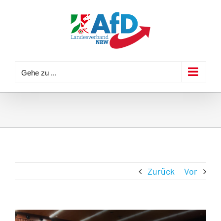
Zum
Inhalt
springen
Gehe zu ...
Zurück
Vor