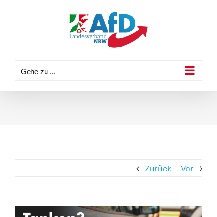
Zum
Inhalt
springen
Gehe zu ...
Zurück
Vor