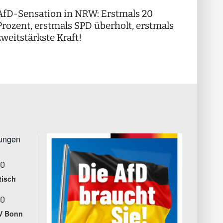
AfD-Sensation in NRW: Erstmals 20
++ Di
!
Prozent, erstmals SPD überholt, erstmals
++
zweitstärkste Kraft!
tungen
00
tisch
00
V Bonn