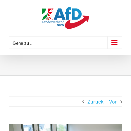
Zum
Inhalt
springen
Gehe zu ...
Zurück
Vor