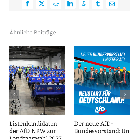
Facebook
X
Reddit
LinkedIn
WhatsApp
Tumblr
E-
Mail
Ähnliche Beiträge
Listenkandidaten
Der neue AfD-
der AfD NRW zur
Bundesvorstand: Unser
Landtagswahl 2027