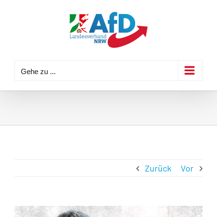
Zum
Inhalt
springen
Gehe zu ...
Zurück
Vor