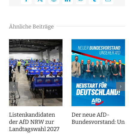
Facebook
X
Reddit
LinkedIn
WhatsApp
Tumblr
E-
Mail
Ähnliche Beiträge
Listenkandidaten
Der neue AfD-
der AfD NRW zur
Bundesvorstand: Unser
Landtagswahl 2027