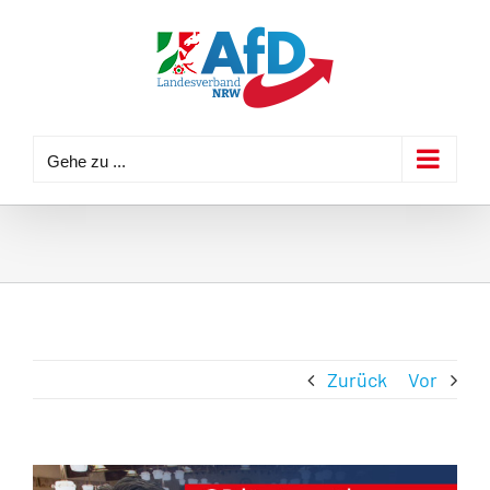
Zum
Inhalt
springen
Gehe zu ...
Zurück
Vor