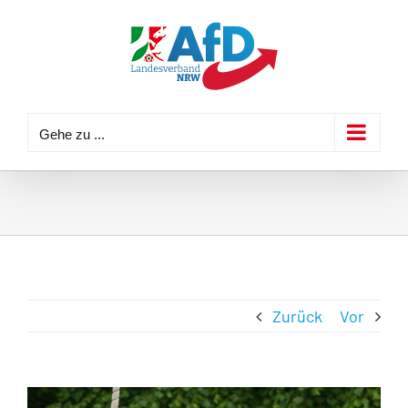
Zum
Inhalt
springen
Gehe zu ...
Zurück
Vor