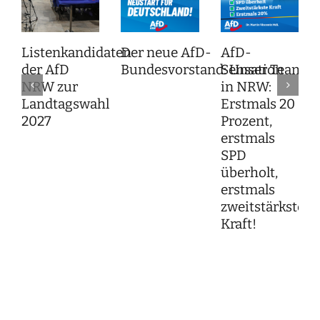
Listenkandidaten
Der neue AfD-
AfD-
der AfD
Bundesvorstand: Unser Team f
Sensation
NRW zur
in NRW:
Landtagswahl
Erstmals 20
2027
Prozent,
erstmals
SPD
überholt,
erstmals
zweitstärkste
Kraft!