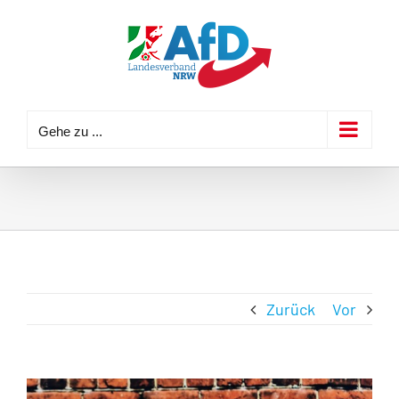
Zum
Inhalt
springen
Gehe zu ...
Zurück
Vor