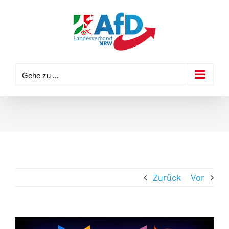
Zum
Inhalt
springen
Gehe zu ...
Zurück
Vor