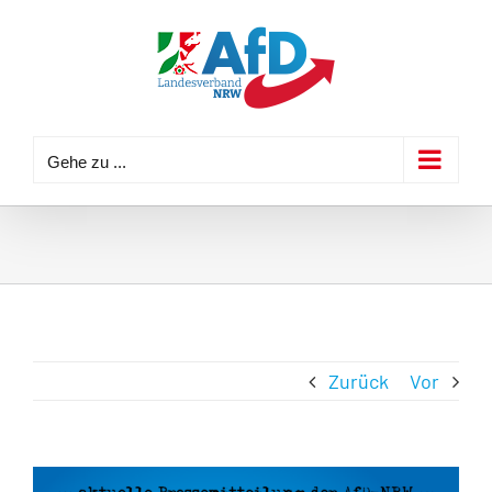
Zum
Inhalt
springen
Gehe zu ...
Zurück
Vor