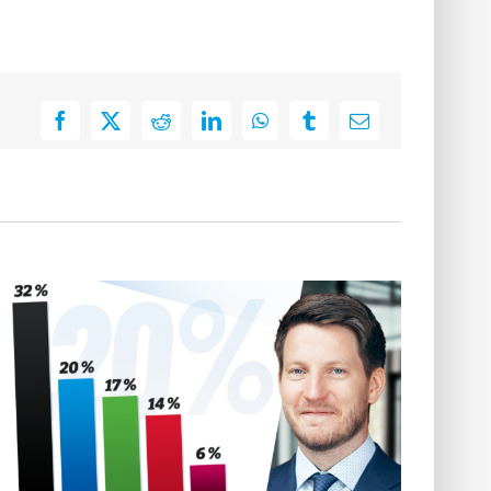
Facebook
X
Reddit
LinkedIn
WhatsApp
Tumblr
E-
Mail