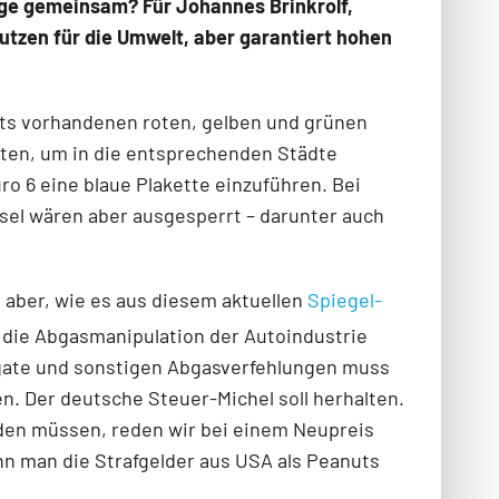
uge gemeinsam? Für Johannes Brinkrolf,
tzen für die Umwelt, aber ga­rantiert hohen
its vorhandenen roten, gelben und grünen
alten, um in die entsprechenden Städte
o 6 eine blaue Plakette einzuführen. Bei
sel wären aber ausgesperrt – darunter auch
 aber, wie es aus diesem aktuellen
Spiegel-
r die Abgasmanipulation der Autoindustrie
lga­te und sonstigen Abgasverfehlungen muss
en. Der deutsche Steuer-Michel soll herhalten.
­den müssen, reden wir bei einem Neupreis
nn man die Strafgelder aus USA als Peanuts