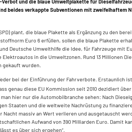
Verbot und die blaue Umweltplakette für Die­selfahrze
ind beides verkappte Subventionen mit zweifelhaftem Nu
D) plant, die blaue Plakette als Ergänzung zu den bere
stoff­norm Euro 6 erfüllen, sollen die blaue Plakette erh
nd Deutsche Umwelthilfe die Idee, für Fahrzeuge mit Eur
Elektroautos in die Umweltzonen. Rund 13 Millionen Die
m gekauft wurden.
eder bei der Einführung der Fahrverbote. Erstaunlich ist
ass ge­nau diese EU Kommission seit 2010 dezidiert übe
kann man hier nur die Automobilbranche sehen: Nach Diese
gen Staa­ten und die weltweite Nachrüstung zu finanzier
er Nacht massiv an Wert verlieren und ausgetauscht wer
tschaftli­chen Aufwand von 390 Milliarden Euro. Damit ka
lässt es über sich ergehen“.