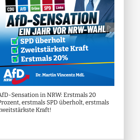
AfD-Sensation in NRW: Erstmals 20
++ Di
!
Prozent, erstmals SPD überholt, erstmals
++
zweitstärkste Kraft!