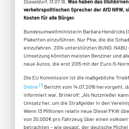
Düsseldorf, 13.07.16
.
Was haben das Glühbirnen-
verkehrspolitischen Sprecher der AfD NRW, s
Kosten für alle Bürger.
Bundesumweltministerin Barbara Hendricks (SP
Plaketten einzuführen. Nur Pkw, die die Schad
einzufah­ren. 2014 unterstützten BUND, NABU u
Umsetzung könnten meisten Benziner und alle 
neue Autos, die erst 2015 mit der Euro-5-Nor
Die EU Kommission ist die maßgebliche Triebf
(1)
Online
Bericht vom 14.07.2016 hervorgeht, d
infor­miert war. Brinkrolf: „Als Nutznießer 
Umsatz her, um die Strafgelder in den Vereini
Wenn 13 Millionen relativ neue Diesel PKW üb
von 30.000€ pro Fahrzeug über einen volkswir
be­trachten – wie gesagt, der deutsche Michel 