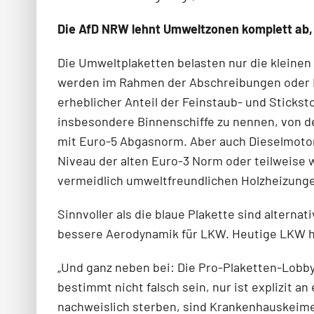
Die AfD NRW lehnt Umweltzonen komplett ab, s
Die Umweltplaketten belasten nur die kleine
werden im Rahmen der Abschreibungen oder Le
erhebli­cher Anteil der Feinstaub- und Sticks
insbesondere Binnenschiffe zu nennen, von d
mit Eu­ro-5 Abgasnorm. Aber auch Dieselmot
Niveau der alten Euro-3 Norm oder teilweise w
vermeidlich umweltfreundlichen Holzheizungen
Sinnvoller als die blaue Plakette sind altern
bessere Aerodynamik für LKW. Heutige LKW ha
„Und ganz neben bei: Die Pro-Plaketten-Lobby 
bestimmt nicht falsch sein, nur ist explizit 
nachweislich sterben, sind Krankenhauskeime.