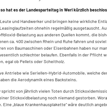
o hat es der Landesparteitag in Werl kürzlich beschlo
n Leute und Handwerker und bringen keine wirkliche Ent
a­singlaufzeiten ohnehin regelmäßig ausgetauscht. Auß
toffdioxid-Belastung aus anderen Quellen kommt, die bish
enen ca. 400 zwischen Rhein und Ruhe fahren und sovie
oren von Baumaschinen oder Eisenbahnen haben nur man
esentlich schlechter belaufen. Ebenfalls in der Pflicht 
, egal ob Pellets oder Scheitholz.
ative Antriebe wie Seriellen-Hybrid-Automobile, welche 
­ben die Aerodynamik eines Backsteins.
spricht von jährlich vielen Toten durch Stickoxidemis­s
an einer Stick­oxidbelastung noch niemand gestorben. Wor
 Eine „blaue Krankenhausplakette“ wäre deutlich angebr