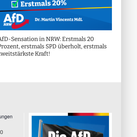
AfD-Sensation in NRW: Erstmals 20
++ Di
!
Prozent, erstmals SPD überholt, erstmals
++
zweitstärkste Kraft!
tungen
00