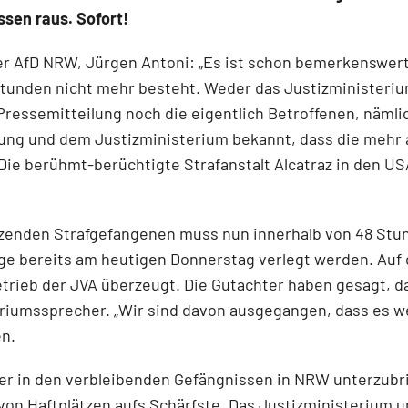
ssen raus. Sofort!
der AfD NRW, Jürgen Antoni: „Es ist schon bemerkens­we
 Stunden nicht mehr besteht. Weder das Justizministeriu
r Pressemitteilung noch die eigentlich Betroffenen, näml
ung und dem Justiz­ministerium bekannt, dass die mehr al
Die berühmt-berüchtigte Strafanstalt Alcatraz in den US
itzenden Strafgefangenen muss nun innerhalb von 48 Stu
nge bereits am heutigen Donnerstag verlegt werden. Auf
trieb der JVA überzeugt. Die Gutachter haben gesagt, da
teriumssprecher. „Wir sind davon ausgegangen, dass es w
en.
nster in den verbleibenden Gefängnissen in NRW unter­zub
von Haftplätzen aufs Schärfste. Das Justizministerium u