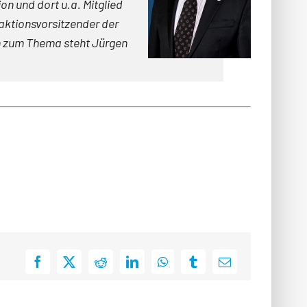
n und dort u.a. Mitglied
raktionsvorsitzender der
n zum Thema steht Jürgen
Facebook
X
Reddit
LinkedIn
WhatsApp
Tumblr
E-
Mail