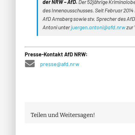
der NRW
– AfD.
Der 52jährige Kriminalob
des Innenausschusses. Seit Februar 2014 i
AfD Arns­berg sowie stv. Sprecher des A
An­toni unter
juergen.antoni@afd.nrw
zur 
Presse-Kontakt AfD NRW:
presse@afd.nrw
Teilen und Weitersagen!