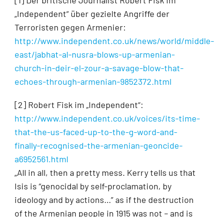
[1] Der britische Journalist Robert Fisk im
„Independent“ über gezielte Angriffe der
Terroristen gegen Armenier:
http://www.independent.co.uk/news/world/middle-
east/jabhat-al-nusra-blows-up-armenian-
church-in-deir-el-zour-a-savage-blow-that-
echoes-through-armenian-9852372.html
[2] Robert Fisk im „Independent“:
http://www.independent.co.uk/voices/its-time-
that-the-us-faced-up-to-the-g-word-and-
finally-recognised-the-armenian-geoncide-
a6952561.html
„All in all, then a pretty mess. Kerry tells us that
Isis is “genocidal by self-proclamation, by
ideology and by actions…” as if the destruction
of the Armenian people in 1915 was not – and is