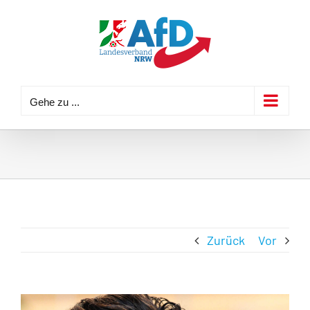
Zum
Inhalt
springen
Gehe zu ...
Zurück
Vor