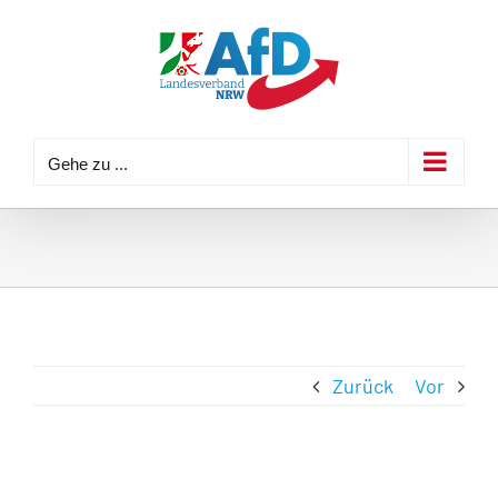
Zum
Inhalt
springen
Gehe zu ...
Zurück
Vor