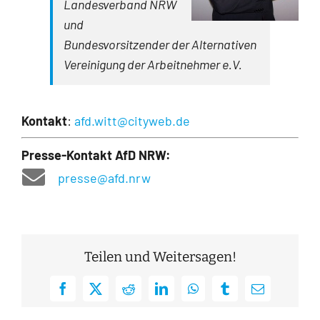
Landesverband NRW
und
Bundesvorsitzender der Alternativen
Vereinigung der Arbeitnehmer e.V.
Kontakt
:
afd.witt@cityweb.de
Presse-Kontakt AfD NRW:
presse@afd.nrw
Teilen und Weitersagen!
Facebook
X
Reddit
LinkedIn
WhatsApp
Tumblr
E-
Mail