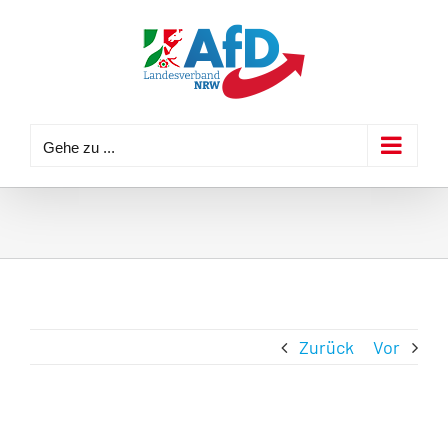
Zum
Inhalt
springen
Gehe zu ...
Zurück
Vor