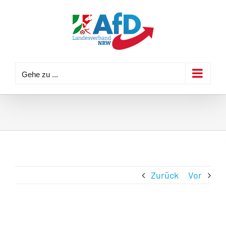
Zum
Inhalt
springen
Gehe zu ...
Zurück
Vor