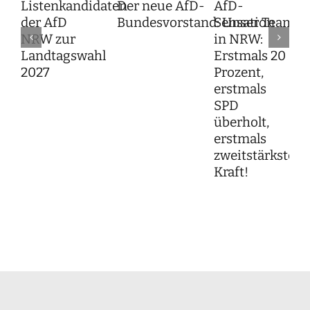
Listenkandidaten
Der neue AfD-
AfD-
der AfD
Bundesvorstand: Unser Team f
Sensation
NRW zur
in NRW:
Landtagswahl
Erstmals 20
2027
Prozent,
erstmals
SPD
überholt,
erstmals
zweitstärkste
Kraft!