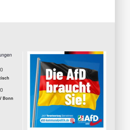
tungen
00
tisch
00
V Bonn