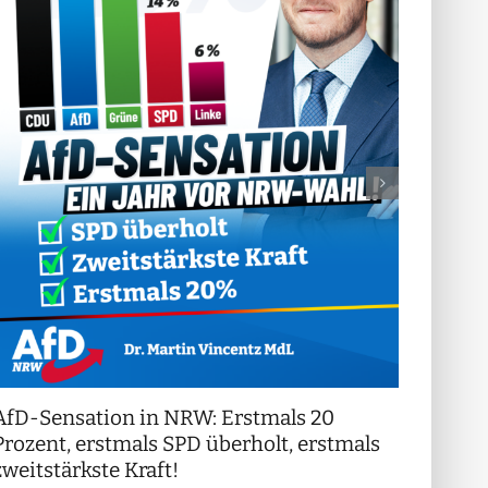
AfD-Sensation in NRW: Erstmals 20
++ Di
!
Prozent, erstmals SPD überholt, erstmals
++
zweitstärkste Kraft!