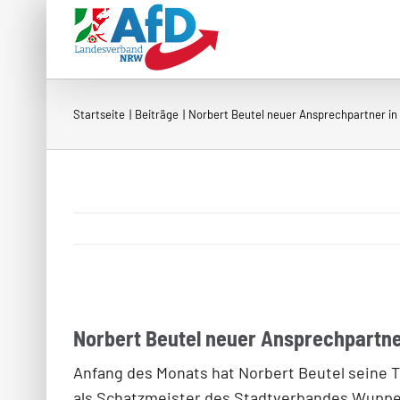
Zum
Inhalt
springen
Startseite
Beiträge
Norbert Beutel neuer Ansprechpartner in
Norbert Beutel neuer Ansprechpartne
Anfang des Monats hat Norbert Beutel seine T
als Schatzmeister des Stadtverbandes Wuppert