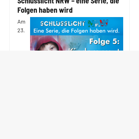
Schlusslicht NRW – eine Serie, die
Folgen haben wird
Am
23.
August wird unser Bundesland 70 Jahre alt
– und mehr als das runde Datum
[…]