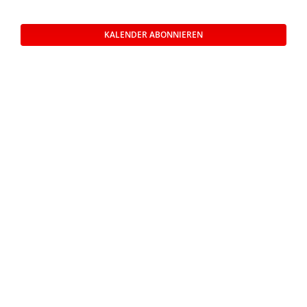
und
Veransta
Ansichte
KALENDER ABONNIEREN
Navigati