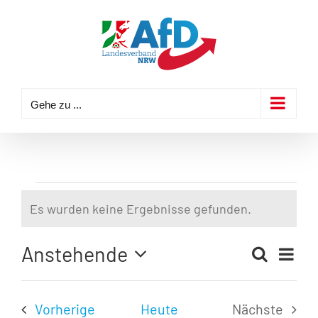
Zum
Inhalt
springen
Gehe zu ...
Veranstaltungen
Es wurden keine Ergebnisse gefunden.
Hinweis
Anstehende
Veran
Suche
Liste
Veransta
Ansic
Datum
Navig
Suche
wählen.
Veranstaltungen
Vorherige
Heute
Nächste