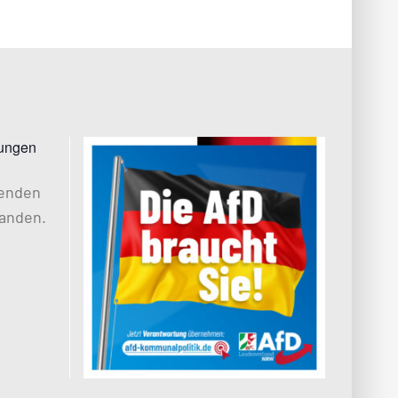
tungen
henden
anden.