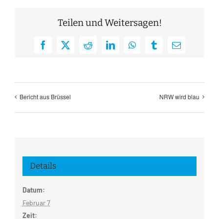
Teilen und Weitersagen!
Facebook
X
Reddit
LinkedIn
WhatsApp
Tumblr
E-
Mail
Bericht aus Brüssel
NRW wird blau
Details
Datum:
Februar 7
Zeit: