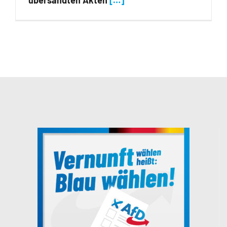
übersandten Akten
[…]