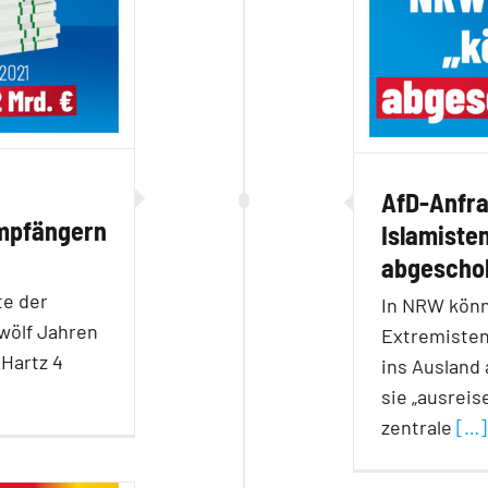
AfD-Anfra
Empfängern
Islamiste
abgescho
te der
In NRW könn
zwölf Jahren
Extremisten
 Hartz 4
ins Ausland
sie „ausreise
zentrale
[…]