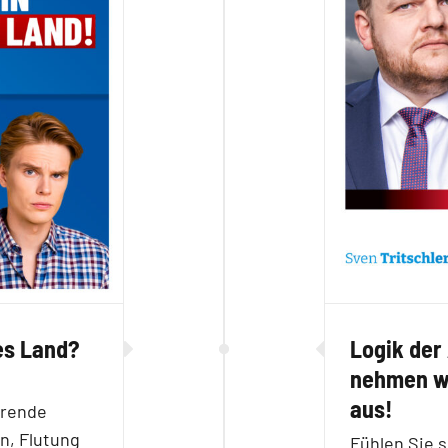
es Land?
Logik der 
nehmen wi
aus!
erende
n, Flutung
Fühlen Sie s