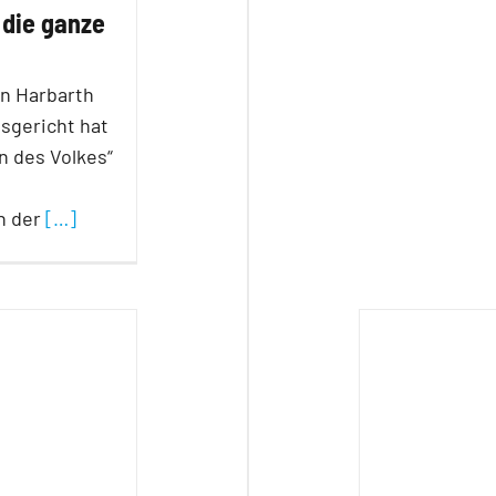
 die ganze
n Harbarth
sgericht hat
n des Volkes“
n der
[…]