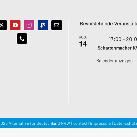
Bevorstehende Veranstal
AUG.
17:00
-
20:
14
Schattenmacher K
Kalender anzeigen
025 Alternative für Deutschland NRW |
Kontakt
|
Impressum
|
Datenschutz