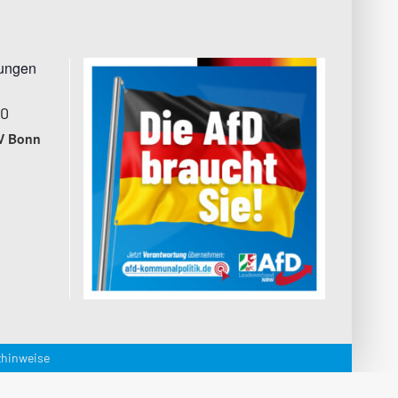
tungen
00
V Bonn
hinweise