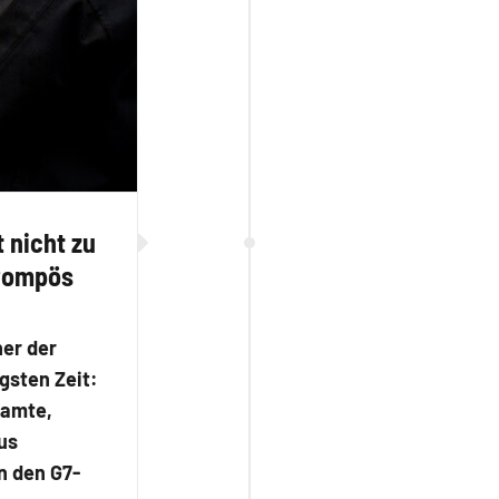
 nicht zu
 Pompös
ner der
gsten Zeit:
eamte,
us
n den G7-