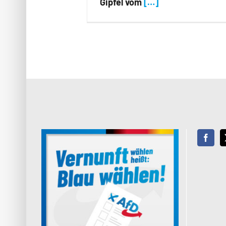
Gipfel vom
[…]