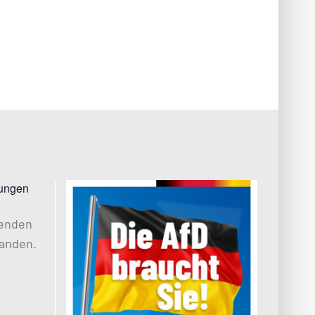
tungen
henden
anden.