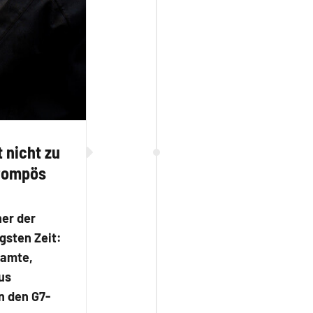
 nicht zu
 Pompös
ner der
gsten Zeit:
eamte,
us
n den G7-