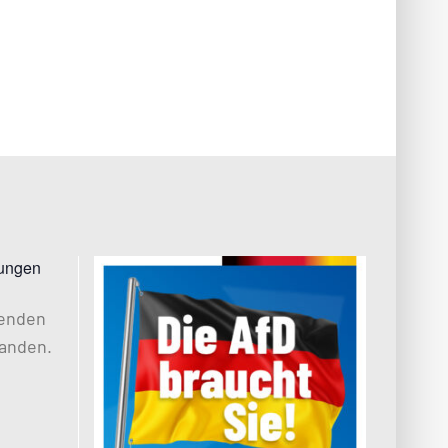
tungen
henden
anden.