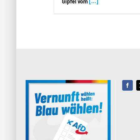
Gipfel vom
[…]