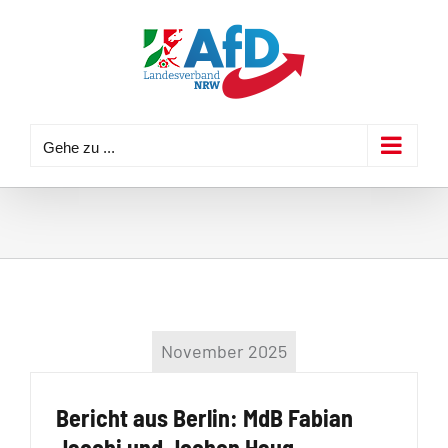
Zum
Inhalt
springen
Gehe zu ...
November 2025
Bericht aus Berlin: MdB Fabian
Jacobi und Jochen Haug