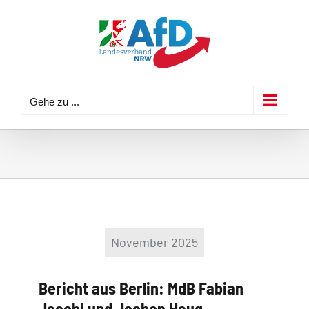
Zum
Inhalt
springen
Gehe zu ...
November 2025
Bericht aus Berlin: MdB Fabian
Jacobi und Jochen Haug